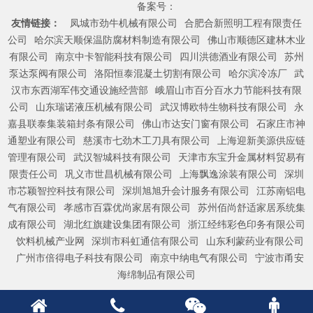
备案号：
友情链接：
凤城市劲牛机械有限公司
合肥合新照明工程有限责任
公司
哈尔滨天顺保温防腐材料制造有限公司
佛山市顺德区建林木业
有限公司
南京中卡智能科技有限公司
四川洪德酒业有限公司
苏州
泵达泵阀有限公司
洛阳恒泰混凝土切割有限公司
哈尔滨冷冻厂
武
汉市东西湖军伟交通设施经营部
峨眉山市百分百水力节能科技有限
公司
山东瑞诺液压机械有限公司
武汉博欧特生物科技有限公司
永
嘉县联泰集装箱封条有限公司
佛山市达安门窗有限公司
石家庄市神
通塑业有限公司
慈溪市七劲木工刀具有限公司
上海迎新美源供应链
管理有限公司
武汉智城科技有限公司
天津市东宝升金属材料贸易有
限责任公司
巩义市世昌机械有限公司
上海飘逸涂装有限公司
深圳
市芯颖智控科技有限公司
深圳旭旭升会计服务有限公司
江苏南铝电
气有限公司
孝感市百霖优尚家居有限公司
苏州佰尚舒适家居系统集
成有限公司
湖北红旗建设集团有限公司
浙江经纬彩色印务有限公司
饮料机械产业网
深圳市科虹通信有限公司
山东利蒙药业有限公司
广州市倍得电子科技有限公司
南京中纳电气有限公司
宁波市甬安
海绵制品有限公司