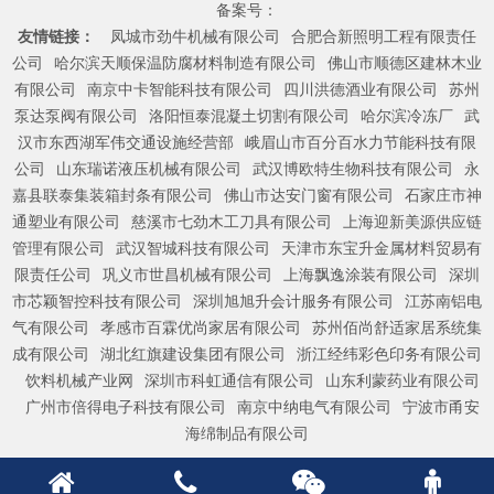
备案号：
友情链接：
凤城市劲牛机械有限公司
合肥合新照明工程有限责任
公司
哈尔滨天顺保温防腐材料制造有限公司
佛山市顺德区建林木业
有限公司
南京中卡智能科技有限公司
四川洪德酒业有限公司
苏州
泵达泵阀有限公司
洛阳恒泰混凝土切割有限公司
哈尔滨冷冻厂
武
汉市东西湖军伟交通设施经营部
峨眉山市百分百水力节能科技有限
公司
山东瑞诺液压机械有限公司
武汉博欧特生物科技有限公司
永
嘉县联泰集装箱封条有限公司
佛山市达安门窗有限公司
石家庄市神
通塑业有限公司
慈溪市七劲木工刀具有限公司
上海迎新美源供应链
管理有限公司
武汉智城科技有限公司
天津市东宝升金属材料贸易有
限责任公司
巩义市世昌机械有限公司
上海飘逸涂装有限公司
深圳
市芯颖智控科技有限公司
深圳旭旭升会计服务有限公司
江苏南铝电
气有限公司
孝感市百霖优尚家居有限公司
苏州佰尚舒适家居系统集
成有限公司
湖北红旗建设集团有限公司
浙江经纬彩色印务有限公司
饮料机械产业网
深圳市科虹通信有限公司
山东利蒙药业有限公司
广州市倍得电子科技有限公司
南京中纳电气有限公司
宁波市甬安
海绵制品有限公司