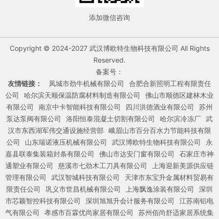
添加微信咨询
Copyright © 2024-2027 武汉博欧特生物科技有限公司 All Rights
Reserved.
备案号：
友情链接：
凤城市劲牛机械有限公司
合肥合新照明工程有限责任
公司
哈尔滨天顺保温防腐材料制造有限公司
佛山市顺德区建林木业
有限公司
南京中卡智能科技有限公司
四川洪德酒业有限公司
苏州
泵达泵阀有限公司
洛阳恒泰混凝土切割有限公司
哈尔滨冷冻厂
武
汉市东西湖军伟交通设施经营部
峨眉山市百分百水力节能科技有限
公司
山东瑞诺液压机械有限公司
武汉博欧特生物科技有限公司
永
嘉县联泰集装箱封条有限公司
佛山市达安门窗有限公司
石家庄市神
通塑业有限公司
慈溪市七劲木工刀具有限公司
上海迎新美源供应链
管理有限公司
武汉智城科技有限公司
天津市东宝升金属材料贸易有
限责任公司
巩义市世昌机械有限公司
上海飘逸涂装有限公司
深圳
市芯颖智控科技有限公司
深圳旭旭升会计服务有限公司
江苏南铝电
气有限公司
孝感市百霖优尚家居有限公司
苏州佰尚舒适家居系统集